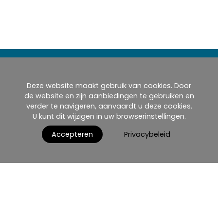
Deze website maakt gebruik van cookies. Door
de website en zijn aanbiedingen te gebruiken en
verder te navigeren, aanvaardt u deze cookies.
U kunt dit wijzigen in uw browserinstellingen.
Accepteren
Privacybeleid
Home
Producten
Cataloghi
myMM
Virtuele showroom
AGB / Terms and Conditions
Contact
Nederlands