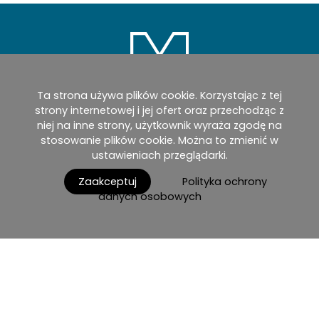
Ta strona używa plików cookie. Korzystając z tej
strony internetowej i jej ofert oraz przechodząc z
niej na inne strony, użytkownik wyraża zgodę na
Home
Produkty
Katalog
myMM
stosowanie plików cookie. Można to zmienić w
ustawieniach przeglądarki.
Wirtualny salon
AGB / Terms and Conditions
Zaakceptuj
Polityka ochrony
Kontakt
danych osobowych
Polski
Druk
Ochrona danych
Warunki użycia