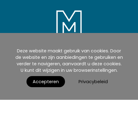
Deze website maakt gebruik van cookies. Door
Home
Producten
Cataloghi
de website en zijn aanbiedingen te gebruiken en
verder te navigeren, aanvaardt u deze cookies.
myMM
Virtuele showroom
U kunt dit wijzigen in uw browserinstellingen.
AGB / Terms and Conditions
Contact
Accepteren
Privacybeleid
Nederlands
afdruk
Gegevensbescherming
Gebruiksvoorwaarden
© 2026 MIRRORS AND MORE GmbH. All rights reserved